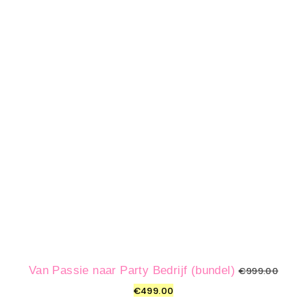
Van Passie naar Party Bedrijf (bundel)
€
999.00
€
499.00