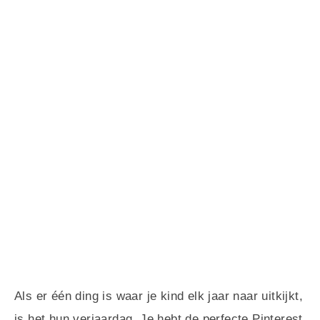
Als er één ding is waar je kind elk jaar naar uitkijkt,
is het hun verjaardag. Je hebt de perfecte Pinterest