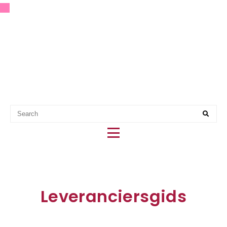
EERSTE HULP BIJ PARTY
PLANNING
Leveranciersgids