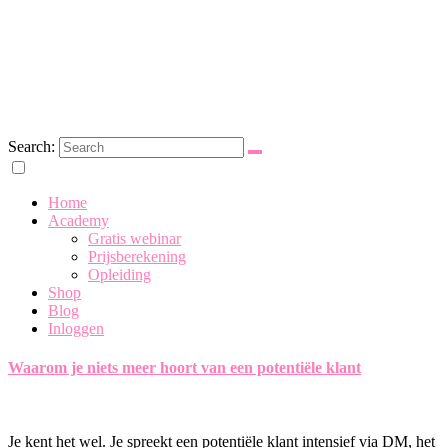
Search:
Eerste Hulp bij Party Planning
Home
Academy
Gratis webinar
Prijsberekening
Opleiding
Shop
Blog
Inloggen
Waarom je niets meer hoort van een potentiële klant
Je kent het wel. Je spreekt een potentiële klant intensief via DM, het