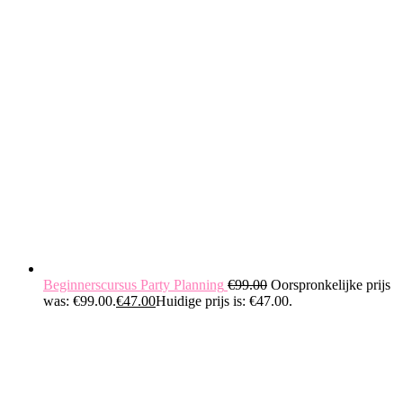
Beginnerscursus Party Planning
€
99.00
Oorspronkelijke prijs
was: €99.00.
€
47.00
Huidige prijs is: €47.00.