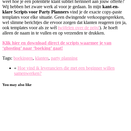
weet hoe je een potentiële klant subtiel herinnert aan jouw offerte?
Wij hebben het zware werk al voor je gedaan. In mijn
kant-en-
klare Scripts voor Party Planners
vind je de exacte copy-paste
templates voor elke situatie. Geen dwingende verkoopgesprekken,
wel slimme berichtjes die ervoor zorgen dat klanten reageren (en ja,
ook templates voor als ze wél
twijfelen over de prijs!
). Je hoeft
alleen de naam in te vullen en op verzenden te drukken.
Klik hier en download direct de scripts waarmee je van
‘ghosting’ naar ‘boeking’ gaat!
Tags:
boekingen
,
klanten
,
party planning
«
Hoe vind ik leveranciers die met een beginner willen
samenwerken?
You may also like