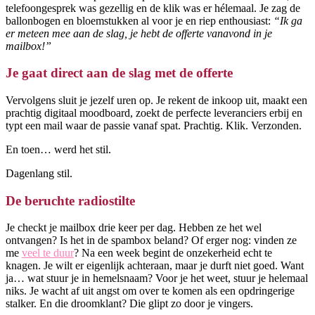
telefoongesprek was gezellig en de klik was er hélemaal. Je zag de
ballonbogen en bloemstukken al voor je en riep enthousiast:
“Ik ga
er meteen mee aan de slag, je hebt de offerte vanavond in je
mailbox!”
Je gaat direct aan de slag met de offerte
Vervolgens sluit je jezelf uren op. Je rekent de inkoop uit, maakt een
prachtig digitaal moodboard, zoekt de perfecte leveranciers erbij en
typt een mail waar de passie vanaf spat. Prachtig. Klik. Verzonden.
En toen… werd het stil.
Dagenlang stil.
De beruchte radiostilte
Je checkt je mailbox drie keer per dag. Hebben ze het wel
ontvangen? Is het in de spambox beland? Of erger nog: vinden ze
me
veel te duur
? Na een week begint de onzekerheid echt te
knagen. Je wilt er eigenlijk achteraan, maar je durft niet goed. Want
ja… wat stuur je in hemelsnaam? Voor je het weet, stuur je helemaal
niks. Je wacht af uit angst om over te komen als een opdringerige
stalker. En die droomklant? Die glipt zo door je vingers.