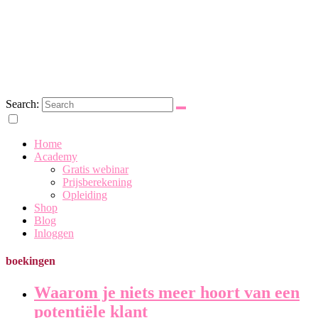
Search:
Eerste Hulp bij Party Planning
Home
Academy
Gratis webinar
Prijsberekening
Opleiding
Shop
Blog
Inloggen
boekingen
Waarom je niets meer hoort van een
potentiële klant