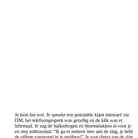
Je kent het wel. Je spreekt een potentiële klant intensief via
DM, het telefoongesprek was gezellig en de klik was er
hélemaal. Je zag de ballonbogen en bloemstukken al voor je
en riep enthousiast: “Ik ga er meteen mee aan de slag, je hebt
de offerte vanavond in je mailbox!” Je gaat direct aan de slag