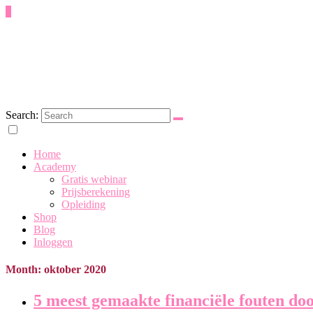
8
Search:
Eerste Hulp bij Party Planning
Home
Academy
Gratis webinar
Prijsberekening
Opleiding
Shop
Blog
Inloggen
Month: oktober 2020
5 meest gemaakte financiële fouten do