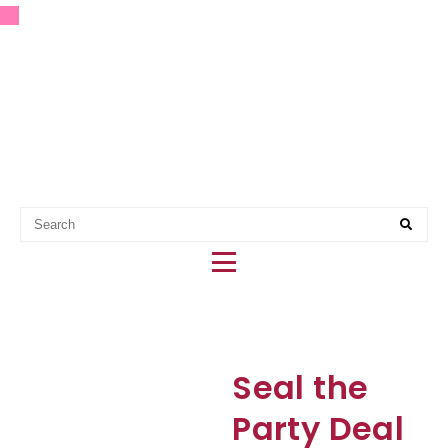
EERSTE HULP BIJ PARTY
PLANNING
Seal the
Party Deal