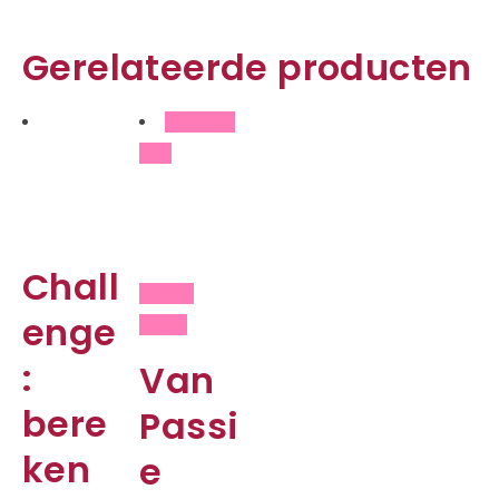
Gerelateerde producten
Aanbied
ing!
Chall
Out of
enge
stock
:
Van
bere
Passi
ken
e