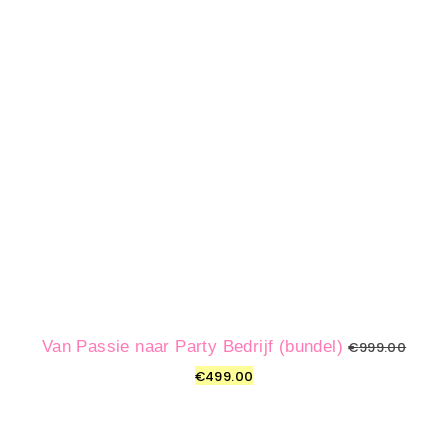
Van Passie naar Party Bedrijf (bundel)
€
999.00
€
499.00