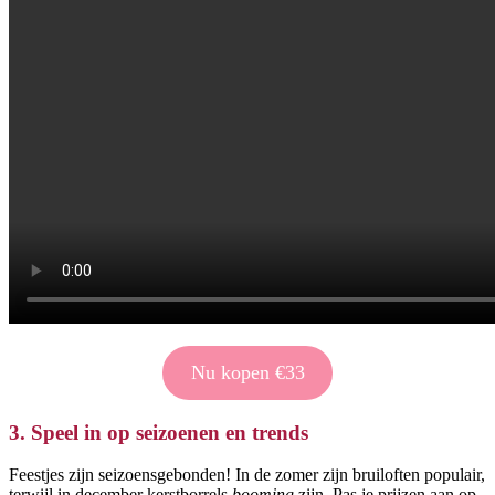
Nu kopen €33
3. Speel in op seizoenen en trends
Feestjes zijn seizoensgebonden! In de zomer zijn bruiloften populair,
terwijl in december kerstborrels
booming
zijn. Pas je prijzen aan op