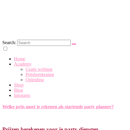
Search:
Eerste Hulp bij Party Planning
Home
Academy
Gratis webinar
Prijsberekening
Opleiding
Shop
Blog
Inloggen
Welke prijs moet je rekenen als startende party planner?
Prijzen berekenen voor je party diensten