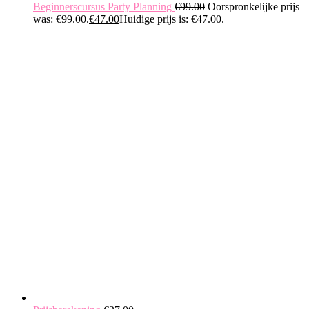
Beginnerscursus Party Planning
€
99.00
Oorspronkelijke prijs
was: €99.00.
€
47.00
Huidige prijs is: €47.00.