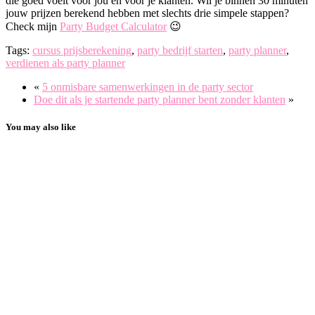
die goed voelt voor jou én voor je klanten. Wil je binnen 30 minuten
jouw prijzen berekend hebben met slechts drie simpele stappen?
Check mijn
Party Budget Calculator
😉
Tags:
cursus prijsberekening
,
party bedrijf starten
,
party planner
,
verdienen als party planner
«
5 onmisbare samenwerkingen in de party sector
Doe dit als je startende party planner bent zonder klanten
»
You may also like