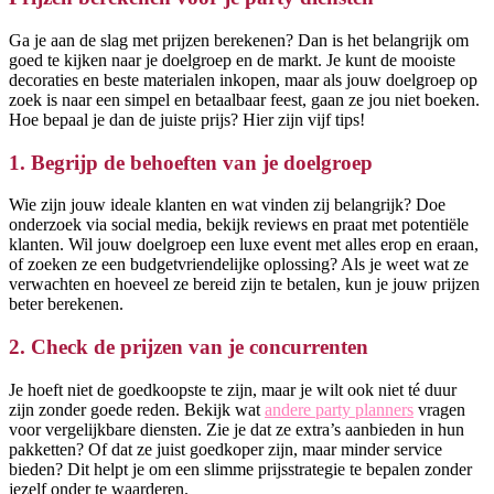
Ga je aan de slag met prijzen berekenen? Dan is het belangrijk om
goed te kijken naar je doelgroep en de markt. Je kunt de mooiste
decoraties en beste materialen inkopen, maar als jouw doelgroep op
zoek is naar een simpel en betaalbaar feest, gaan ze jou niet boeken.
Hoe bepaal je dan de juiste prijs? Hier zijn vijf tips!
1. Begrijp de behoeften van je doelgroep
Wie zijn jouw ideale klanten en wat vinden zij belangrijk? Doe
onderzoek via social media, bekijk reviews en praat met potentiële
klanten. Wil jouw doelgroep een luxe event met alles erop en eraan,
of zoeken ze een budgetvriendelijke oplossing? Als je weet wat ze
verwachten en hoeveel ze bereid zijn te betalen, kun je jouw prijzen
beter berekenen.
2. Check de prijzen van je concurrenten
Je hoeft niet de goedkoopste te zijn, maar je wilt ook niet té duur
zijn zonder goede reden. Bekijk wat
andere party planners
vragen
voor vergelijkbare diensten. Zie je dat ze extra’s aanbieden in hun
pakketten? Of dat ze juist goedkoper zijn, maar minder service
bieden? Dit helpt je om een slimme prijsstrategie te bepalen zonder
jezelf onder te waarderen.