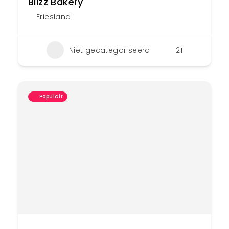
Blizz Bakery
Friesland
Niet gecategoriseerd
21
Populair