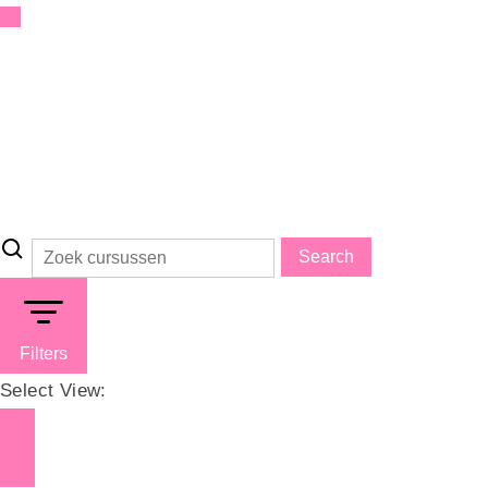
EERSTE HULP BIJ
Search
Filters
Select View: